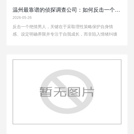
温州最靠谱的侦探调查公司：如何反击一个绝情男人
2026-05-26
反击一个绝情男人，关键在于‌采取理性策略保护自身情
感、设定明确界限并专注于自我成长‌，而非陷入情绪纠缠
或报复循环。直接应对与行为调整‌冷静沟通与表达立场‌：
直接但理性地指出他的绝情行为，明确表达你的感受和底
线，避免情绪化争吵。温州本地调查就找…