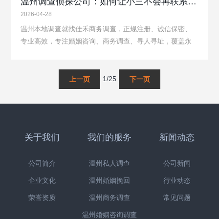
温州调查侦探公司：如何让小三不会再联系老公
2026-04-28
温州本地调查就找佳禾商务调查，正规注册、诚信保密、
专业高效，专注婚姻咨询、商务调查、寻人寻址，覆盖永
嘉、鹿城、乐清等温州全域，咨询热线17858736166面对
小三的挑衅，你是否感到无所适从?甚至有些恐慌和无助?
我可以理解，因为我也曾经经历过。但是，我发…
1/25
关于我们
我们的服务
新闻动态
公司简介
温州私人调查
公司新闻
企业文化
温州婚姻挽回
行业动态
荣誉资质
温州商务调查
常见问题
温州婚姻咨询调查