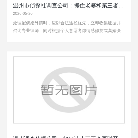
温州市侦探社调查公司：抓住老婆和第三者怎么处理
2026-05-20
处理配偶婚外情时，应‌以合法途径优先，立即收集证据并
咨询专业律师‌，同时根据个人意愿考虑情感修复或离婚决
策。现场应对与情感管理‌保持冷静并确保安全‌：发现婚外
情现场时，情绪激动是正常的，但‌避免采取暴力、辱骂或
非法拘禁等过激行为‌，以免自身违…